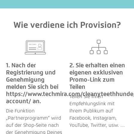
Wie verdiene ich Provision?
1. Nach der
2. Sie erhalten einen
Registrierung und
eigenen exklusiven
Genehmigung
Promo-Link zum
melden Sie sich bei
Teilen
https://www.techmira.com/cleanyteethhunde
Teilen Sie Ihren
account/ an.
Empfehlungslink mit
Die Funktion
Ihrem Publikum auf
„Partnerprogramm“ wird
Facebook, Instagram,
auf der Shop-Seite nach
YouTube, Twitter, usw. …
der Genehmigung Deines